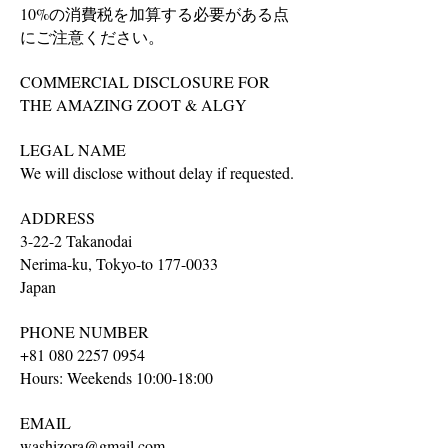
10%の消費税を加算する必要がある点
にご注意ください。
COMMERCIAL DISCLOSURE FOR
THE AMAZING ZOOT & ALGY
LEGAL NAME
We will disclose without delay if requested.
ADDRESS
3-22-2 Takanodai
Nerima-ku, Tokyo-to
177-0033
Japan
PHONE NUMBER
+81 080 2257 0954
Hours: Weekends 10:00-18:00
EMAIL
washizora@gmail.com